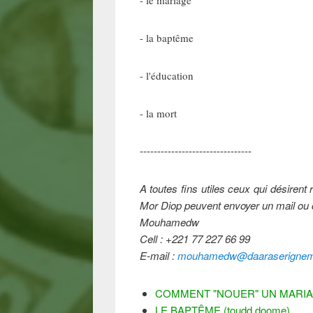
- la baptême
- l'éducation
- la mort
--------------------------------
A toutes fins utiles ceux qui désiren
Mor Diop peuvent envoyer un mail ou c
Mouhamedw
Cell : +221 77 227 66 99
E-mail :
mouhamedw@daaraserignemo
COMMENT "NOUER" UN MARIA
LE BAPTÊME (toudd doome)