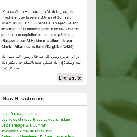
D'après Abou Houreira (qu'Allah l'agrée), le
Prophète (que la prière d'Allah et Son salut
soient sur lui) a dit: « Certes Allah éprouve son
serviteur par la maladie jusqu'à ce que cela soit
pour lui une expiation de tous ses péchés ».
(Rapporté par Al Hakim et authentifié par
Cheikh Albani dans Sahih Targhib n°3435)
عن أبي هريرة رضي الله عنه قال رسول الله صلى الله
عليه وسلم : إن الله ليبتلي عبده بالسقم حتى يكفر ذلك
عنه كل ذنب
Lire la suite
Nos Brochures
La prière du musulman
Les actes et rapports sociaux dans l'islam
Le pélerinage & la Oumrah
Invocation, Arme du Musulman
Calendrier Musulman : Prières & Invocations