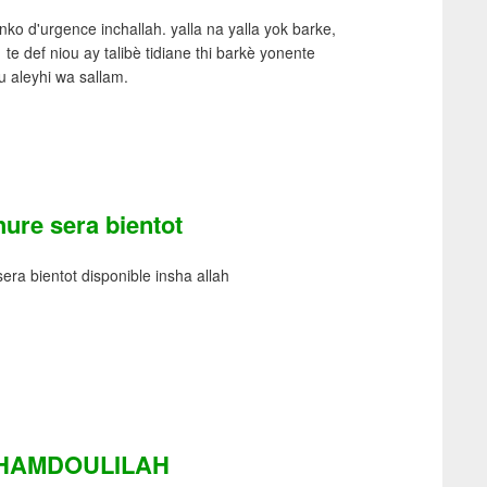
ko d'urgence inchallah. yalla na yalla yok barke,
te def niou ay talibè tidiane thi barkè yonente
u aleyhi wa sallam.
ure sera bientot
era bientot disponible insha allah
HAMDOULILAH