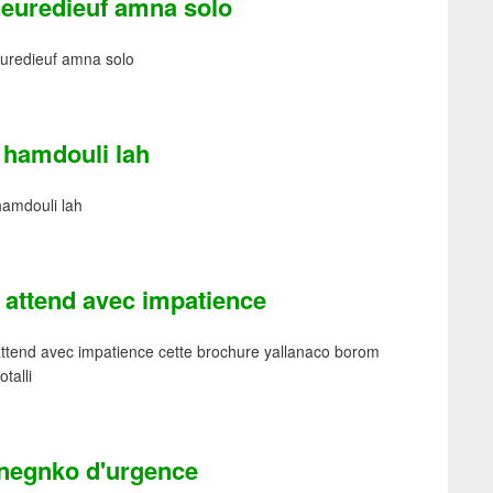
ieuredieuf amna solo
uredieuf amna solo
 hamdouli lah
hamdouli lah
 attend avec impatience
ttend avec impatience cette brochure yallanaco borom
otalli
negnko d'urgence