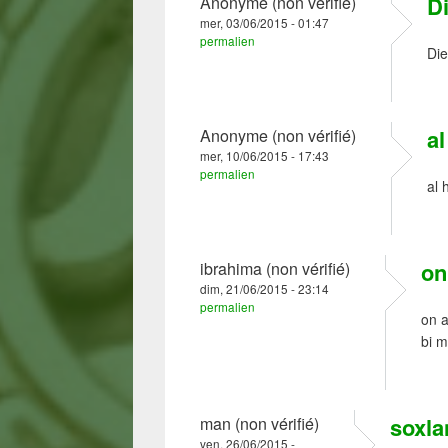
D
Anonyme (non vérifié)
mer, 03/06/2015 - 01:47
permalien
Die
al
Anonyme (non vérifié)
mer, 10/06/2015 - 17:43
permalien
al 
on
ibrahima (non vérifié)
dim, 21/06/2015 - 23:14
permalien
on a
bi m
soxla
man (non vérifié)
ven, 26/06/2015 -