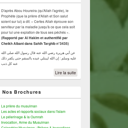
D'après Abou Houreira (qu'Allah l'agrée), le
Prophète (que la prière d'Allah et Son salut
soient sur lui) a dit: « Certes Allah éprouve son
serviteur par la maladie jusqu'à ce que cela soit
pour lui une expiation de tous ses péchés ».
(Rapporté par Al Hakim et authentifié par
Cheikh Albani dans Sahih Targhib n°3435)
عن أبي هريرة رضي الله عنه قال رسول الله صلى الله
عليه وسلم : إن الله ليبتلي عبده بالسقم حتى يكفر ذلك
عنه كل ذنب
Lire la suite
Nos Brochures
La prière du musulman
Les actes et rapports sociaux dans l'islam
Le pélerinage & la Oumrah
Invocation, Arme du Musulman
Calendrier Musulman : Prières & Invocations