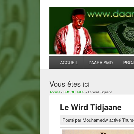
ACCUEIL
DAARA SMD
PRO
Vous êtes ici
Accueil
»
BROCHURES
» Le Wird Tidjaane
Le Wird Tidjaane
Posté par
Mouhamedw
activé
Thurs