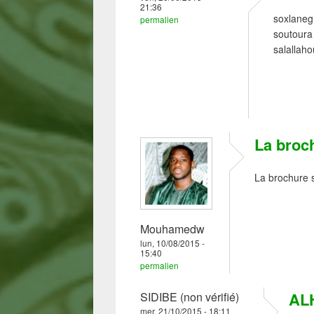
21:36
soxlanegn
permalien
soutoura 
salallaho
La broch
La brochure s
Mouhamedw
lun, 10/08/2015 -
15:40
permalien
AL
SIDIBE (non vérifié)
mer, 21/10/2015 - 18:11