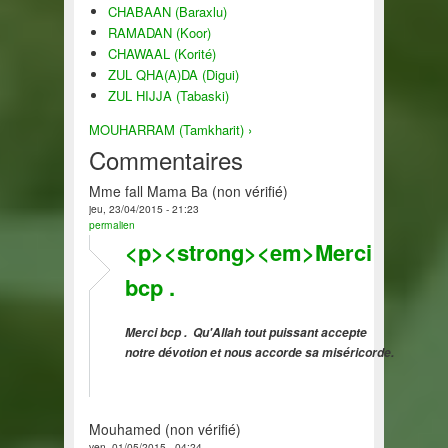
CHABAAN (Baraxlu)
RAMADAN (Koor)
CHAWAAL (Korité)
ZUL QHA(A)DA (Digui)
ZUL HIJJA (Tabaski)
MOUHARRAM (Tamkharit) ›
Commentaires
Mme fall Mama Ba (non vérifié)
jeu, 23/04/2015 - 21:23
permalien
<p><strong><em>Merci
bcp .
Merci bcp . Qu'Allah tout puissant accepte
notre dévotion et nous accorde sa miséricorde.
Mouhamed (non vérifié)
ven, 01/05/2015 - 04:24