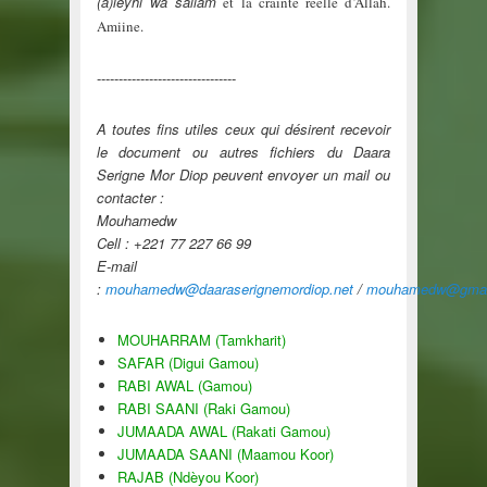
(a)leyhi wa sallam
et la crainte réelle d’Allah.
Amiine.
--------------------------------
A toutes fins utiles ceux qui désirent recevoir
le document ou autres fichiers du Daara
Serigne Mor Diop peuvent envoyer un mail ou
contacter :
Mouhamedw
Cell : +221 77 227 66 99
E-mail
:
mouhamedw@daaraserignemordiop.net
/
mouhamedw@gmai
MOUHARRAM (Tamkharit)
SAFAR (Digui Gamou)
RABI AWAL (Gamou)
RABI SAANI (Raki Gamou)
JUMAADA AWAL (Rakati Gamou)
JUMAADA SAANI (Maamou Koor)
RAJAB (Ndèyou Koor)