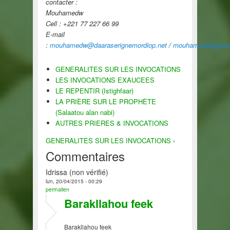
contacter :
Mouhamedw
Cell : +221 77 227 66 99
E-mail
:
mouhamedw@daaraserignemordiop.net
/
mouhamedw@gmai
GENERALITES SUR LES INVOCATIONS
LES INVOCATIONS EXAUCEES
LE REPENTIR (Istighfaar)
LA PRIÈRE SUR LE PROPHÈTE
(Salaatou alan nabi)
AUTRES PRIERES & INVOCATIONS
GENERALITES SUR LES INVOCATIONS ›
Commentaires
Idrissa (non vérifié)
lun, 20/04/2015 - 00:29
permalien
Barakllahou feek
Barakllahou feek