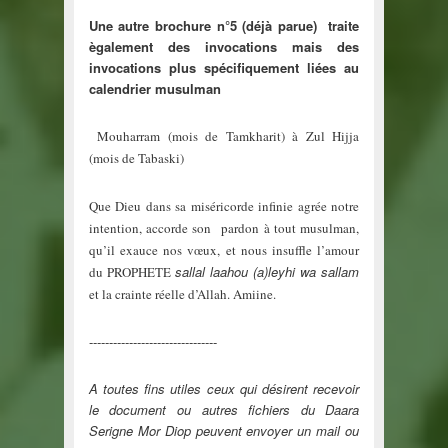
Une autre brochure n°5 (déjà parue) traite
ègalement des invocations mais des
invocations plus spécifiquement liées au
calendrier musulman
Mouharram (mois de Tamkharit) à Zul Hijja
(mois de Tabaski)
Que Dieu dans sa miséricorde infinie agrée notre
intention, accorde son pardon à tout musulman,
qu’il exauce nos vœux, et nous insuffle l’amour
sallal laahou (a)leyhi wa sallam
du PROPHETE
et la crainte réelle d’Allah. Amiine.
--------------------------------
A toutes fins utiles ceux qui désirent recevoir
le document ou autres fichiers du Daara
Serigne Mor Diop peuvent envoyer un mail ou