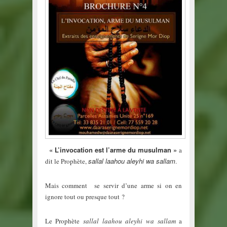
« L’invocation est l’arme du musulman »
a
sallal laahou aleyhi wa sallam
dit le Prophète,
.
Mais comment se servir d’une arme si on en
ignore tout ou presque tout ?
Le Prophète
sallal laahou aleyhi wa sallam
a