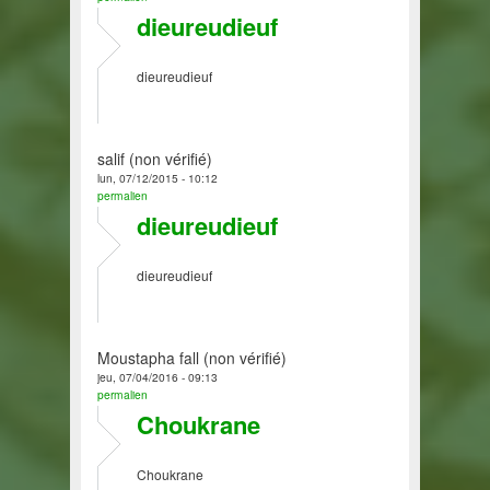
dieureudieuf
dieureudieuf
salif (non vérifié)
lun, 07/12/2015 - 10:12
permalien
dieureudieuf
dieureudieuf
Moustapha fall (non vérifié)
jeu, 07/04/2016 - 09:13
permalien
Choukrane
Choukrane