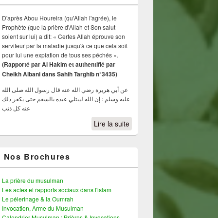
D'après Abou Houreira (qu'Allah l'agrée), le
Prophète (que la prière d'Allah et Son salut
soient sur lui) a dit: « Certes Allah éprouve son
serviteur par la maladie jusqu'à ce que cela soit
pour lui une expiation de tous ses péchés ».
(Rapporté par Al Hakim et authentifié par
Cheikh Albani dans Sahih Targhib n°3435)
عن أبي هريرة رضي الله عنه قال رسول الله صلى الله
عليه وسلم : إن الله ليبتلي عبده بالسقم حتى يكفر ذلك
عنه كل ذنب
Lire la suite
Nos Brochures
La prière du musulman
Les actes et rapports sociaux dans l'islam
Le pélerinage & la Oumrah
Invocation, Arme du Musulman
Calendrier Musulman : Prières & Invocations