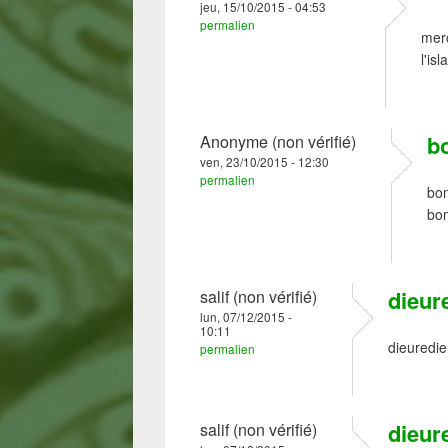
jeu, 15/10/2015 - 04:53
permalien
merc
l'is
b
Anonyme (non vérifié)
ven, 23/10/2015 - 12:30
permalien
bon
bon
dieur
salif (non vérifié)
lun, 07/12/2015 -
10:11
dieuredie
permalien
dieur
salif (non vérifié)