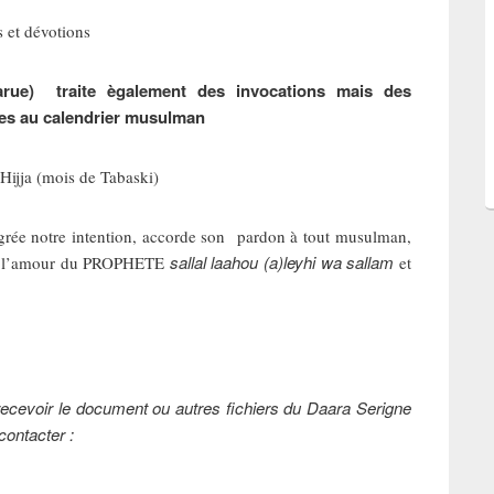
et dévotions
arue) traite ègalement des invocations mais des
ées au calendrier musulman
ijja (mois de Tabaski)
agrée notre intention, accorde son pardon à tout musulman,
sallal laahou (a)leyhi wa sallam
fle l’amour du PROPHETE
et
t recevoir le document ou autres fichiers du Daara Serigne
ontacter :