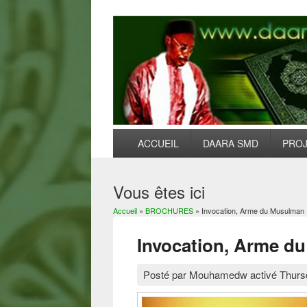
ACCUEIL
DAARA SMD
PRO
Vous êtes ici
Accueil
»
BROCHURES
» Invocation, Arme du Musulman
Invocation, Arme d
Posté par
Mouhamedw
activé
Thurs