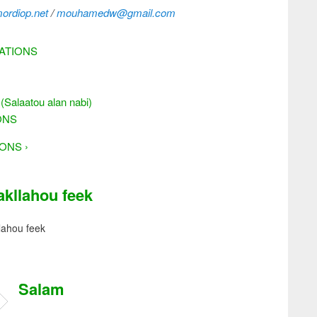
rdiop.net
/
mouhamedw@gmail.com
ATIONS
laatou alan nabi)
ONS
ONS ›
akllahou feek
lahou feek
Salam