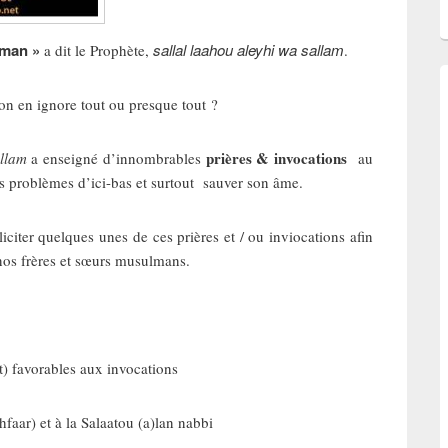
lman »
sallal laahou aleyhi wa sallam
a dit le Prophète,
.
n en ignore tout ou presque tout ?
prières & invocations
allam
a enseigné d’innombrables
au
es problèmes d’ici-bas et surtout sauver son âme.
iciter quelques unes de ces prières et / ou inviocations afin
ar nos frères et sœurs musulmans.
avorables aux invocations
r) et à la Salaatou (a)lan nabbi