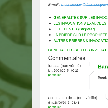
E-mail :
mouhamedw@daaraserignemo
GENERALITES SUR LES INVOC
LES INVOCATIONS EXAUCEES
LE REPENTIR (Istighfaar)
LA PRIÈRE SUR LE PROPHÈTE (Sa
AUTRES PRIERES & INVOCATI
GENERALITES SUR LES INVOCATI
Commentaires
Bar
Idrissa (non vérifié)
lun, 20/04/2015 - 00:29
permalien
Barakl
acquisition de ... (non vérifié)
dim, 28/06/2015 - 08:41
permalien