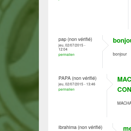
bonjo
pap (non vérifié)
jeu, 02/07/2015 -
12:04
bonjour
permalien
MAC
PAPA (non vérifié)
jeu, 02/07/2015 - 13:46
CON
permalien
MACHA
me
ibrahima (non vérifié)