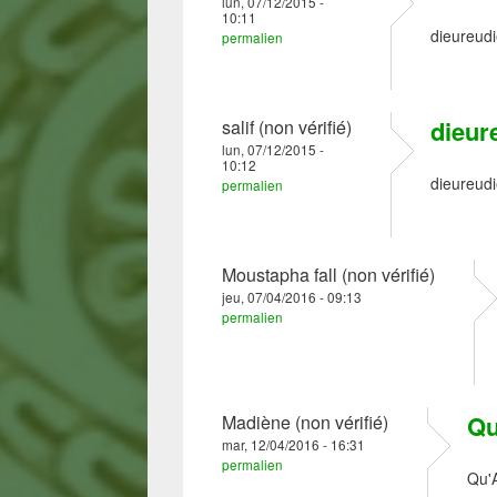
lun, 07/12/2015 -
10:11
dieureudi
permalien
dieur
salif (non vérifié)
lun, 07/12/2015 -
10:12
dieureudi
permalien
Moustapha fall (non vérifié)
jeu, 07/04/2016 - 09:13
permalien
Qu
Madiène (non vérifié)
mar, 12/04/2016 - 16:31
permalien
Qu'