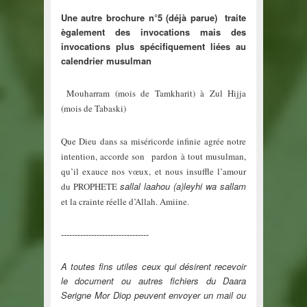
Une autre brochure n°5 (déjà parue) traite
ègalement des invocations mais des
invocations plus spécifiquement liées au
calendrier musulman
Mouharram (mois de Tamkharit) à Zul Hijja
(mois de Tabaski)
Que Dieu dans sa miséricorde infinie agrée notre
intention, accorde son pardon à tout musulman,
qu’il exauce nos vœux, et nous insuffle l’amour
sallal laahou (a)leyhi wa sallam
du PROPHETE
et la crainte réelle d’Allah. Amiine.
--------------------------------
A toutes fins utiles ceux qui désirent recevoir
le document ou autres fichiers du Daara
Serigne Mor Diop peuvent envoyer un mail ou