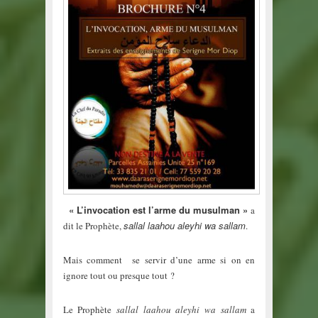
« L’invocation est l’arme du musulman »
a
sallal laahou aleyhi wa sallam
dit le Prophète,
.
Mais comment se servir d’une arme si on en
ignore tout ou presque tout ?
Le Prophète
sallal laahou aleyhi wa sallam
a