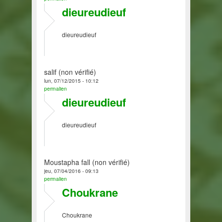
dieureudieuf
dieureudieuf
salif (non vérifié)
lun, 07/12/2015 - 10:12
permalien
dieureudieuf
dieureudieuf
Moustapha fall (non vérifié)
jeu, 07/04/2016 - 09:13
permalien
Choukrane
Choukrane