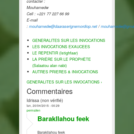
contacter :
Mouhamedw
Cell : +221 77 227 66 99
E-mail
:
mouhamedw@daaraserignemordiop.net
/
mouhamedw@gmai
GENERALITES SUR LES INVOCATIONS
LES INVOCATIONS EXAUCEES
LE REPENTIR (Istighfaar)
LA PRIÈRE SUR LE PROPHÈTE
(Salaatou alan nabi)
AUTRES PRIERES & INVOCATIONS
GENERALITES SUR LES INVOCATIONS ›
Commentaires
Idrissa (non vérifié)
lun, 20/04/2015 - 00:29
permalien
Barakllahou feek
Barakllahou feek