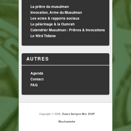
La prière du musulman
Invocation, Arme du Musulman
Les actes & rapports sociaux
Le pélerinage & la Oumrah
Calendrier Musulman : Prières & Invocations
Le Wird Tidiane
AUTRES
Agenda
Contact
FAQ
Copyright © 2026,
Daara Serigne Mor DIOP
Mouhamedw