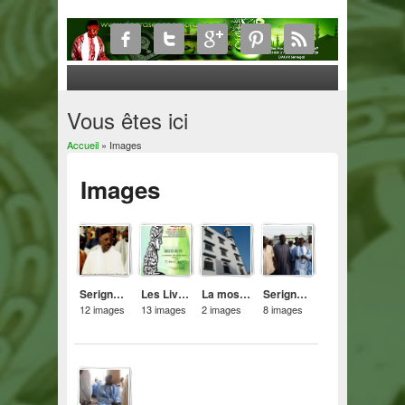
Vous êtes ici
Accueil
» Images
Images
Serigne Mor Diop
Les Livres du Daara Serigne Mor Diop
La mosquée Du Daara Serigne Mor Diop
Serigne Mor Diop & autres
12 images
13 images
2 images
8 images