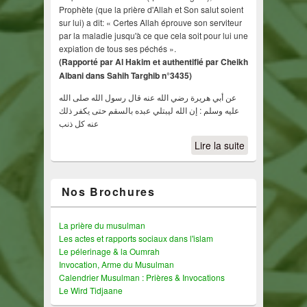
Prophète (que la prière d'Allah et Son salut soient
sur lui) a dit: « Certes Allah éprouve son serviteur
par la maladie jusqu'à ce que cela soit pour lui une
expiation de tous ses péchés ».
(Rapporté par Al Hakim et authentifié par Cheikh
Albani dans Sahih Targhib n°3435)
عن أبي هريرة رضي الله عنه قال رسول الله صلى الله
عليه وسلم : إن الله ليبتلي عبده بالسقم حتى يكفر ذلك
عنه كل ذنب
Lire la suite
Nos Brochures
La prière du musulman
Les actes et rapports sociaux dans l'islam
Le pélerinage & la Oumrah
Invocation, Arme du Musulman
Calendrier Musulman : Prières & Invocations
Le Wird Tidjaane