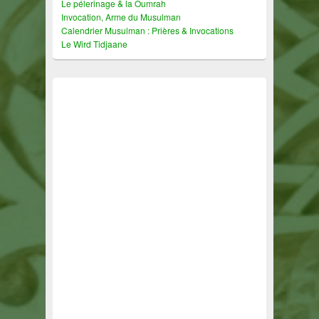
Le pélerinage & la Oumrah
Invocation, Arme du Musulman
Calendrier Musulman : Prières & Invocations
Le Wird Tidjaane