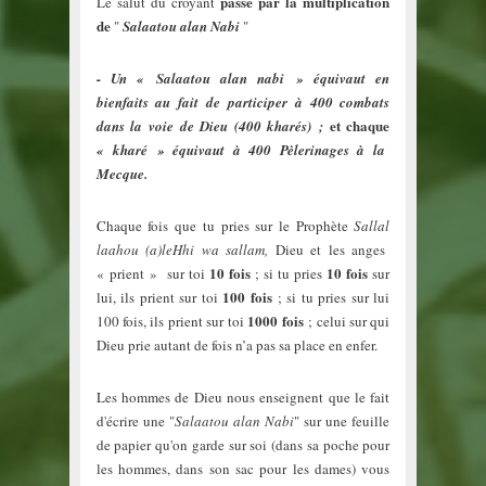
passe par la multiplication
Le salut du croyant
de
"
Salaatou alan Nabi
"
- Un « Salaatou alan nabi » équivaut en
bienfaits au fait de participer à 400 combats
et chaque
dans la voie de Dieu (400 kharés) ;
« kharé » équivaut à 400 Pèlerinages à la
Mecque.
Chaque fois que tu pries sur le Prophète
Sallal
laahou (a)leHhi wa sallam
,
Dieu et les anges
10 fois
10 fois
« prient » sur toi
; si tu pries
sur
100 fois
lui, ils prient sur toi
; si tu pries sur lui
1000 fois
100 fois, ils prient sur toi
; celui sur qui
Dieu prie autant de fois n’a pas sa place en enfer.
Les hommes de Dieu nous enseignent que le fait
d'écrire une "
Salaatou alan Nabi
" sur une feuille
de papier qu'on garde sur soi (dans sa poche pour
les hommes, dans son sac pour les dames) vous