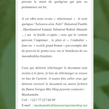
procure le statut de quelqu'un qui prie en
permanence sur lui.
A cet effet nous avons « sélectionné » et écrit
quelques "
Salaatou alan Nabi
" (Salaatoul Faatihi
, Djawharatoul kamaal, Salaatoul Rafoul Ahmaali
…) sur la feuille ci-après ; ceux qui le veulent
peuvent l’imprimer , le plier et « l’emballer »
dans un « scotch grand format » par exemple afin
de pouvoir le porter avec soi et bénéficier de ses
innombrables bienfaits.
Ceux qui désirent télécharger le document sont
invités à le faire, le lien de télécharger se trouve
en bas de l'article. A toutes fins utiles ceux qui
désirent recevoir le document ou autres fichiers
du Daara Serigne Mor Diop peuvent contacter :
Mouhamedw
Cell : +221 77 227 66 99
E-mail :
mouhamedw@daaraserignemordiop.net