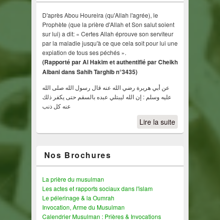
D'après Abou Houreira (qu'Allah l'agrée), le
Prophète (que la prière d'Allah et Son salut soient
sur lui) a dit: « Certes Allah éprouve son serviteur
par la maladie jusqu'à ce que cela soit pour lui une
expiation de tous ses péchés ».
(Rapporté par Al Hakim et authentifié par Cheikh
Albani dans Sahih Targhib n°3435)
عن أبي هريرة رضي الله عنه قال رسول الله صلى الله
عليه وسلم : إن الله ليبتلي عبده بالسقم حتى يكفر ذلك
عنه كل ذنب
Lire la suite
Nos Brochures
La prière du musulman
Les actes et rapports sociaux dans l'islam
Le pélerinage & la Oumrah
Invocation, Arme du Musulman
Calendrier Musulman : Prières & Invocations