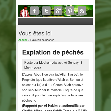
Vous êtes ici
Accueil
» Expiation de péchés
Expiation de péchés
Posté par
Mouhamedw
activé
Sunday, 8
March 2015
D'après Abou Houreira (qu'Allah l'agrée), le
Prophète (que la prière d'Allah et Son salut
soient sur lui) a dit: « Certes Allah éprouve
son serviteur par la maladie jusqu'à ce que
cela soit pour lui une expiation de tous ses
péchés ».
(Rapporté par Al Hakim et authentifié par
Cheikh Albani dans Sahih Targhib n°3435)