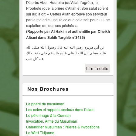
D'après Abou Houreira (qu'Allah l'agrée), le
Prophète (que la prière d'Allah et Son salut soient
sur lui) a dit: « Certes Allah éprouve son serviteur
par la maladie jusqu'à ce que cela soit pour lui une
expiation de tous ses péchés ».
(Rapporté par Al Hakim et authentifié par Cheikh
Albani dans Sahih Targhib n°3435)
عن أبي هريرة رضي الله عنه قال رسول الله صلى الله
عليه وسلم : إن الله ليبتلي عبده بالسقم حتى يكفر ذلك
عنه كل ذنب
Lire la suite
Nos Brochures
La prière du musulman
Les actes et rapports sociaux dans l'islam
Le pélerinage & la Oumrah
Invocation, Arme du Musulman
Calendrier Musulman : Prières & Invocations
Le Wird Tidjaane