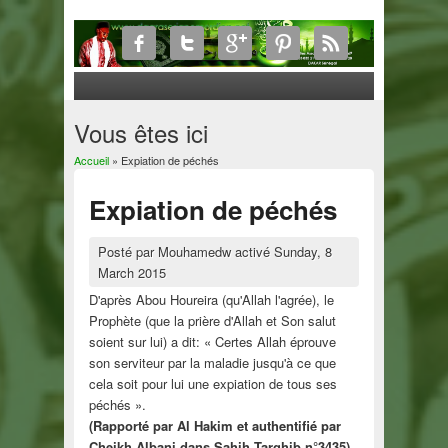
Vous êtes ici
Accueil
» Expiation de péchés
Expiation de péchés
Posté par
Mouhamedw
activé
Sunday, 8
March 2015
D'après Abou Houreira (qu'Allah l'agrée), le
Prophète (que la prière d'Allah et Son salut
soient sur lui) a dit: « Certes Allah éprouve
son serviteur par la maladie jusqu'à ce que
cela soit pour lui une expiation de tous ses
péchés ».
(Rapporté par Al Hakim et authentifié par
Cheikh Albani dans Sahih Targhib n°3435)