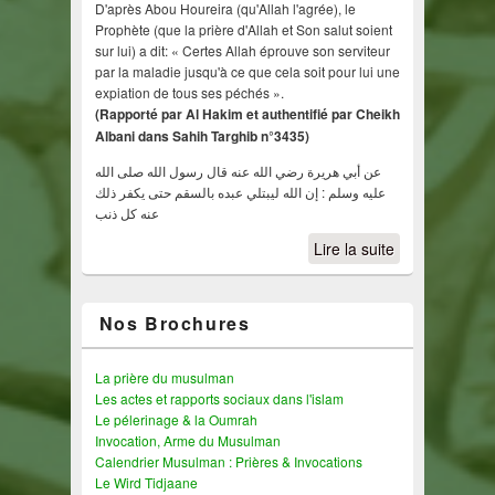
D'après Abou Houreira (qu'Allah l'agrée), le
Prophète (que la prière d'Allah et Son salut soient
sur lui) a dit: « Certes Allah éprouve son serviteur
par la maladie jusqu'à ce que cela soit pour lui une
expiation de tous ses péchés ».
(Rapporté par Al Hakim et authentifié par Cheikh
Albani dans Sahih Targhib n°3435)
عن أبي هريرة رضي الله عنه قال رسول الله صلى الله
عليه وسلم : إن الله ليبتلي عبده بالسقم حتى يكفر ذلك
عنه كل ذنب
Lire la suite
Nos Brochures
La prière du musulman
Les actes et rapports sociaux dans l'islam
Le pélerinage & la Oumrah
Invocation, Arme du Musulman
Calendrier Musulman : Prières & Invocations
Le Wird Tidjaane